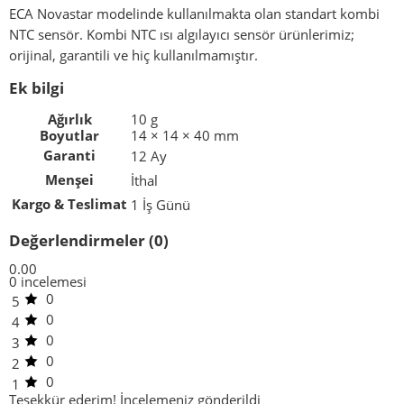
ECA Novastar modelinde kullanılmakta olan standart kombi
NTC sensör. Kombi NTC ısı algılayıcı sensör ürünlerimiz;
orijinal, garantili ve hiç kullanılmamıştır.
Ek bilgi
Ağırlık
10 g
Boyutlar
14 × 14 × 40 mm
Garanti
12 Ay
Menşei
İthal
Kargo & Teslimat
1 İş Günü
Değerlendirmeler (0)
0.00
0 incelemesi
0
5
0
4
0
3
0
2
0
1
Teşekkür ederim!
İncelemeniz gönderildi