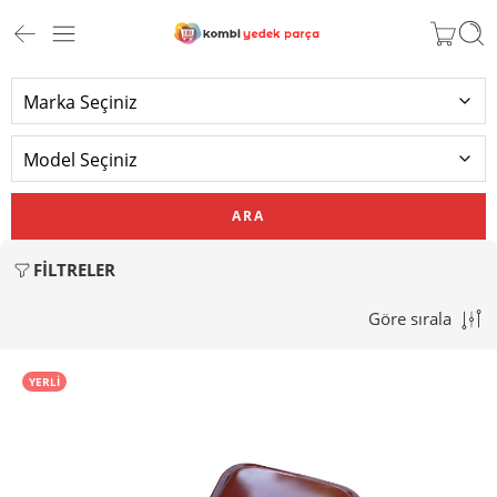
ARA
FILTRELER
Göre sırala
YERLİ