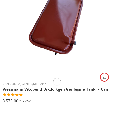
CAN CONTA
,
GENLEŞME TANKI
Viessmann Vitopend Dikdörtgen Genleşme Tankı – Can
5
3.575,00
₺
+ KDV
üzerinden
5
oy aldı