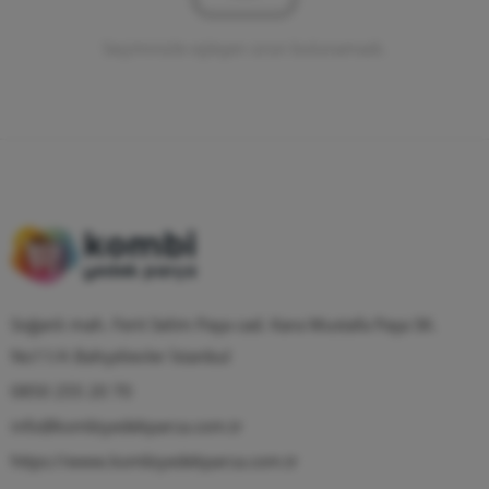
Seçiminizle eşleşen ürün bulunamadı.
Soğanlı mah. Ferit Selim Paşa cad. Kara Mustafa Paşa SK.
No11/A Bahçelievler İstanbul
0850 255 20 70
info@kombiyedekparca.com.tr
https://www.kombiyedekparca.com.tr