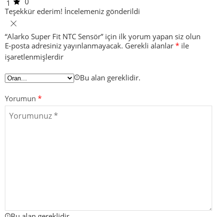
0
1
Teşekkür ederim!
İncelemeniz gönderildi
“Alarko Super Fit NTC Sensör” için ilk yorum yapan siz olun
E-posta adresiniz yayınlanmayacak.
Gerekli alanlar
*
ile
işaretlenmişlerdir
Bu alan gereklidir.
Yorumun
*
Bu alan gereklidir.