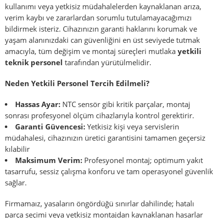
kullanımı veya yetkisiz müdahalelerden kaynaklanan arıza,
verim kaybı ve zararlardan sorumlu tutulamayacağımızı
bildirmek isteriz. Cihazınızın garanti haklarını korumak ve
yaşam alanınızdaki can güvenliğini en üst seviyede tutmak
amacıyla, tüm değişim ve montaj süreçleri mutlaka
yetkili
teknik personel
tarafından yürütülmelidir.
Neden Yetkili Personel Tercih Edilmeli?
Hassas Ayar:
NTC sensör gibi kritik parçalar, montaj
sonrası profesyonel ölçüm cihazlarıyla kontrol gerektirir.
Garanti Güvencesi:
Yetkisiz kişi veya servislerin
müdahalesi, cihazınızın üretici garantisini tamamen geçersiz
kılabilir
Maksimum Verim:
Profesyonel montaj; optimum yakıt
tasarrufu, sessiz çalışma konforu ve tam operasyonel güvenlik
sağlar.
Firmamaız, yasaların öngördüğü sınırlar dahilinde; hatalı
parça seçimi veya yetkisiz montajdan kaynaklanan hasarlar