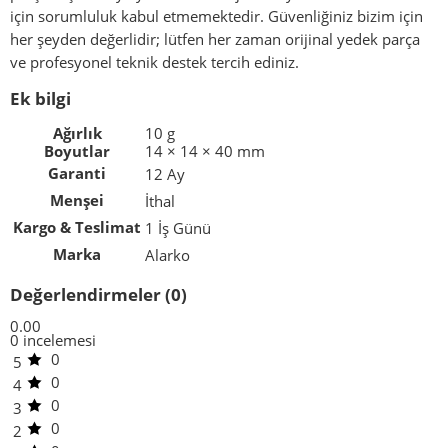
için sorumluluk kabul etmemektedir. Güvenliğiniz bizim için
her şeyden değerlidir; lütfen her zaman orijinal yedek parça
ve profesyonel teknik destek tercih ediniz.
Ek bilgi
Ağırlık
10 g
Boyutlar
14 × 14 × 40 mm
Garanti
12 Ay
Menşei
İthal
Kargo & Teslimat
1 İş Günü
Marka
Alarko
Değerlendirmeler (0)
0.00
0 incelemesi
0
5
0
4
0
3
0
2