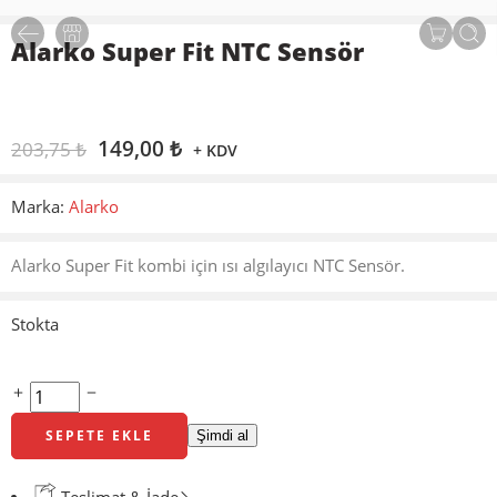
Alarko Super Fit NTC Sensör
149,00
₺
203,75
₺
+ KDV
Marka:
Alarko
Alarko Super Fit kombi için ısı algılayıcı NTC Sensör.
Stokta
SEPETE EKLE
Şimdi al