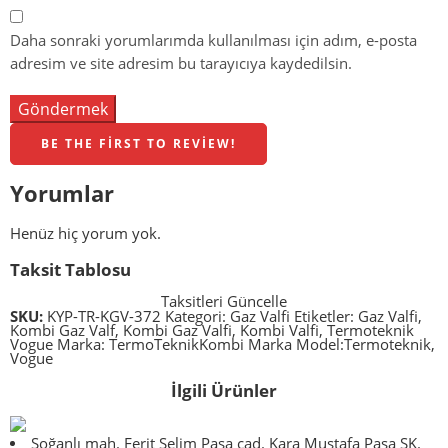
Daha sonraki yorumlarımda kullanılması için adım, e-posta
adresim ve site adresim bu tarayıcıya kaydedilsin.
BE THE FIRST TO REVIEW!
Yorumlar
Henüz hiç yorum yok.
Taksit Tablosu
Taksitleri Güncelle
SKU:
KYP-TR-KGV-372
Kategori:
Gaz Valfi
Etiketler:
Gaz Valfi
,
Kombi Gaz Valf
,
Kombi Gaz Valfi
,
Kombi Valfi
,
Termoteknik
Vogue
Marka:
TermoTeknik
Kombi Marka Model:
Termoteknik
,
Vogue
İlgili Ürünler
Soğanlı mah. Ferit Selim Paşa cad. Kara Mustafa Paşa SK.