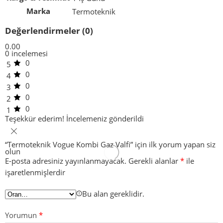
Marka
Termoteknik
Değerlendirmeler (0)
0.00
0 incelemesi
0
5
0
4
0
3
0
2
0
1
Teşekkür ederim!
İncelemeniz gönderildi
“Termoteknik Vogue Kombi Gaz Valfi” için ilk yorum yapan siz
olun
E-posta adresiniz yayınlanmayacak.
Gerekli alanlar
*
ile
işaretlenmişlerdir
Bu alan gereklidir.
Yorumun
*