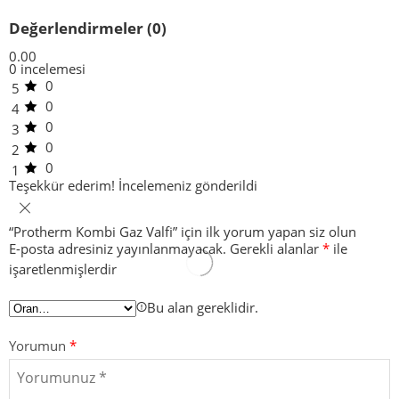
Değerlendirmeler (0)
0.00
0 incelemesi
0
5
0
4
0
3
0
2
0
1
Teşekkür ederim!
İncelemeniz gönderildi
“Protherm Kombi Gaz Valfi” için ilk yorum yapan siz olun
E-posta adresiniz yayınlanmayacak.
Gerekli alanlar
*
ile
işaretlenmişlerdir
Bu alan gereklidir.
Yorumun
*