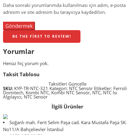
Daha sonraki yorumlarımda kullanılması için adım, e-posta
adresim ve site adresim bu tarayıcıya kaydedilsin.
BE THE FIRST TO REVIEW!
Yorumlar
Henüz hiç yorum yok.
Taksit Tablosu
Taksitleri Güncelle
SKU:
KYP-TR-NTC-321
Kategori:
NTC Sensör
Etiketler:
Ferroli
Domitech
,
Kombi NTC
,
Kombi NTC Sensör
,
NTC
,
NTC Isı
Algılayıcı
,
NTC Sensör
İlgili Ürünler
Soğanlı mah. Ferit Selim Paşa cad. Kara Mustafa Paşa SK.
No11/A Bahçelievler İstanbul