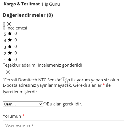
Kargo & Teslimat
1 İş Günü
Değerlendirmeler (0)
0.00
0 incelemesi
0
5
0
4
0
3
0
2
0
1
Teşekkür ederim!
İncelemeniz gönderildi
“Ferroli Domitech NTC Sensör” için ilk yorum yapan siz olun
E-posta adresiniz yayınlanmayacak.
Gerekli alanlar
*
ile
işaretlenmişlerdir
Bu alan gereklidir.
Yorumun
*