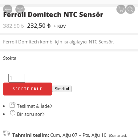
Ferroli Domitech NTC Sensör
232,50
₺
382,50
₺
+ KDV
Ferroli Domitech kombi için ısı algılayıcı NTC Sensör.
Stokta
SEPETE EKLE
Şimdi al
Teslimat & İade
Bir soru sor
Tahmini teslim:
Cum, Ağu 07 – Pts, Ağu 10
(Cumartesi,