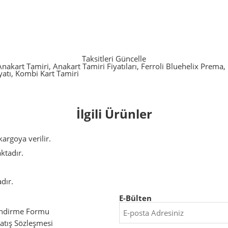
Taksitleri Güncelle
Anakart Tamiri
,
Anakart Tamiri Fiyatıları
,
Ferroli Bluehelix Prema
,
yatı
,
Kombi Kart Tamiri
İlgili Ürünler
argoya verilir.
aktadır.
dır.
E-Bülten
endirme Formu
atış Sözleşmesi