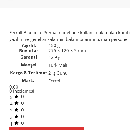
Ferroli Bluehelix Prema modelinde kullanılmakta olan kombi el
yazılım ve genel arızalarının bakım onarımı uzman personeli
Ağırlık
450 g
Boyutlar
275 × 120 × 5 mm
Garanti
12 Ay
Menşei
Türk Malı
Kargo & Teslimat
2 İş Günü
Marka
Ferroli
0.00
0 incelemesi
0
5
0
4
0
3
0
2
0
1