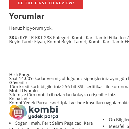
BE THE FIRST TO REVIEW!
Yorumlar
Henüz hiç yorum yok.
SKU:
KYP-TR-KKT-288
Kategori:
Kombi Kart Tamiri
Etiketler:
Beyin Tamir Fiyatı
,
Kombi Beyin Tamiri
,
Kombi Kart Tamir Fi
Hızlı Kargo
Saat 14:00'e kadar vermiş olduğunuz siparişleriniz aynı gün k
Güvenilir
Tüm kredi kartı bilgileriniz 256 bit SSL sertifikası ile korunm
Mobil Uyumlu
Sitemize tüm mobil cihazlardan kolayca erişebilirsiniz.
Kolay İade
Kombi Yedek Parça esnek iptal ve iade koşulları uygulamakta
Ön Bilgil
Soğanlı mah. Ferit Selim Paşa cad. Kara
Mesafeli S