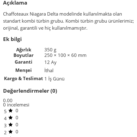
Açıklama
Chaffoteaux Niagara Delta modelinde kullanılmakta olan
standart kombi türbin grubu. Kombi türbin grubu ürünlerimiz;
orijinal, garantili ve hiç kullanılmamıştır.
Ek bilgi
Ağırlık
350 g
Boyutlar
250 × 100 × 60 mm
Garanti
12 Ay
Menşei
İthal
Kargo & Teslimat
1 İş Günü
Değerlendirmeler (0)
0.00
0 incelemesi
0
5
0
4
0
3
0
2