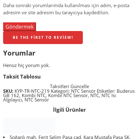
Daha sonraki yorumlarımda kullanılması için adım, e-posta
adresim ve site adresim bu tarayıcıya kaydedilsin.
BE THE FIRST TO REVIEW!
Yorumlar
Henüz hiç yorum yok.
Taksit Tablosu
Taksitleri Güncelle
SKU:
KYP-TR-NTC-219
Kategori:
NTC Sensör
Etiketler:
Buderus
GB 162
,
Kombi NTC
,
Kombi NTC Sensör
,
NTC
,
NTC Isı
Algılayıcı
,
NTC Sensör
İlgili Ürünler
Soğanlı mah. Ferit Selim Paşa cad. Kara Mustafa Paşa SK.