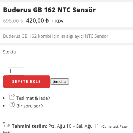
Buderus GB 162 NTC Sensör
420,00
₺
695,00
₺
+ KDV
Buderus GB 162 kombi için ısı algılayıcı NTC Sensör.
Stokta
SEPETE EKLE
Şimdi al
Teslimat & İade
Bir soru sor
Tahmini teslim:
Pts, Ağu 10 – Sal, Ağu 11
(Cumartesi, Pazar
hariç)