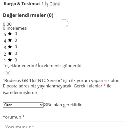
Kargo & Teslimat
1 İş Günü
Değerlendirmeler (0)
0.00
0 incelemesi
0
5
0
4
0
3
0
2
0
1
Teşekkür ederim!
İncelemeniz gönderildi
“Buderus GB 162 NTC Sensör” için ilk yorum yapan siz olun
E-posta adresiniz yayınlanmayacak.
Gerekli alanlar
*
ile
işaretlenmişlerdir
Bu alan gereklidir.
Yorumun
*