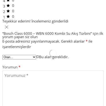
0
4
0
3
0
2
0
1
Teşekkür ederim!
İncelemeniz gönderildi
“Bosch Class 6000 – WBN 6000 Kombi Su Akış Türbini” için ilk
yorum yapan siz olun
E-posta adresiniz yayınlanmayacak.
Gerekli alanlar
*
ile
işaretlenmişlerdir
Bu alan gereklidir.
Yorumun
*