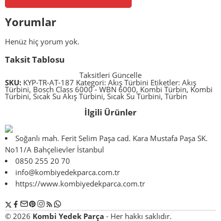
Yorumlar
Henüz hiç yorum yok.
Taksit Tablosu
Taksitleri Güncelle
SKU:
KYP-TR-AT-187
Kategori:
Akış Türbini
Etiketler:
Akış
Türbini
,
Bosch Class 6000 - WBN 6000
,
Kombi Türbin
,
Kombi
Türbini
,
Sıcak Su Akış Türbini
,
Sıcak Su Türbini
,
Türbin
İlgili Ürünler
Soğanlı mah. Ferit Selim Paşa cad. Kara Mustafa Paşa SK.
No11/A Bahçelievler İstanbul
0850 255 20 70
info@kombiyedekparca.com.tr
https://www.kombiyedekparca.com.tr
© 2026
Kombi Yedek Parça
- Her hakkı saklıdır.