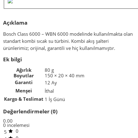
Açıklama
Bosch Class 6000 – WBN 6000 modelinde kullanılmakta olan
standart kombi sıcak su türbini. Kombi akış şalteri
ürünlerimiz; orijinal, garantili ve hiç kullanılmamıştır.
Ek bilgi
Ağırlık
80 g
Boyutlar
150 × 20 × 40 mm
Garanti
12 Ay
Menşei
İthal
Kargo & Teslimat
1 İş Günü
Değerlendirmeler (0)
0.00
0 incelemesi
0
5