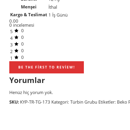
Menşei
İthal
Kargo & Teslimat
1 İş Günü
0.00
0 incelemesi
0
5
0
4
0
3
0
2
0
1
BE THE FIRST TO REVIEW!
Yorumlar
Henüz hiç yorum yok.
SKU:
KYP-TR-TG-173
Kategori:
Türbin Grubu
Etiketler:
Beko 