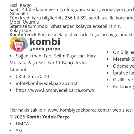
Hızlı Kargo
Saat 14:00'e kadar vermiş olduğunuz siparişleriniz aynı gün k
Güvenilir
Tüm kredi kartı bilgileriniz 256 bit SSL sertifikası ile korunm
Mobil Uyumlu
Sitemize tüm mobil cihazlardan kolayca erişebilirsiniz.
Kolay İade
Kombi Yedek Parça esnek iptal ve iade koşulları uygulamakta
Ön Bilgil
Soğanlı mah. Ferit Selim Paşa cad. Kara
Mesafeli S
Mustafa Paşa Sok. No 11 Bahçelievler
Ödeme ve 
İstanbul
İptal ve İa
0850 255 20 70
Gizlilik ve
info@kombiyedekparca.com.tr
Kullanım Ş
https://www.kombiyedekparca.com.tr
Her hakkı saklıdır.
www.kombiyedekparca.com.tr
web sitesi
© 2026
Kombi Yedek Parça
DMCA
SSL