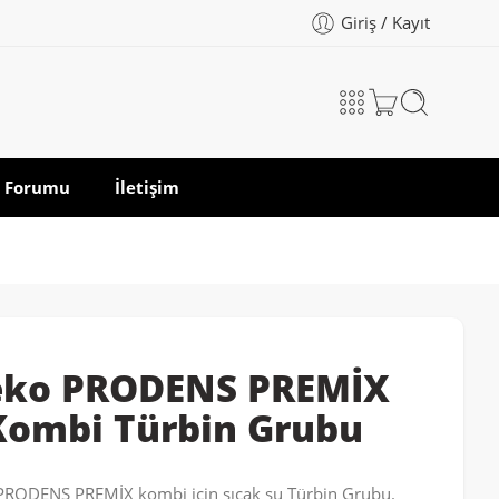
Giriş / Kayıt
 Forumu
İletişim
eko PRODENS PREMİX
Kombi Türbin Grubu
PRODENS PREMİX kombi için sıcak su Türbin Grubu.