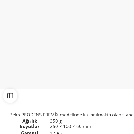
Beko PRODENS PREMİX modelinde kullanılmakta olan standart k
Ağırlık
350 g
Boyutlar
250 × 100 × 60 mm
Garanti
12 Ay