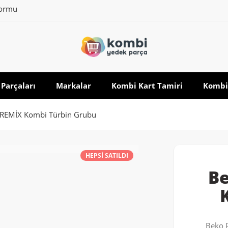
formu
Parçaları
Markalar
Kombi Kart Tamiri
Kombi
REMİX Kombi Türbin Grubu
HEPSI SATILDI
B
Beko 