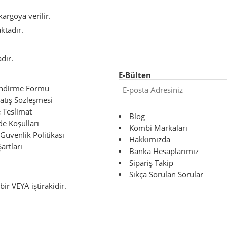
argoya verilir.
aktadır.
dır.
E-Bülten
endirme Formu
atış Sözleşmesi
Teslimat
Blog
de Koşulları
Kombi Markaları
 Güvenlik Politikası
Hakkımızda
artları
Banka Hesaplarımız
Sipariş Takip
Sıkça Sorulan Sorular
 bir
VEYA
iştirakidir.