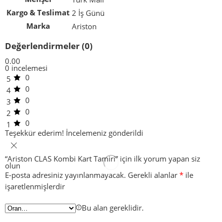
Kargo & Teslimat
2 İş Günü
Marka
Ariston
Değerlendirmeler (0)
0.00
0 incelemesi
0
5
0
4
0
3
0
2
0
1
Teşekkür ederim!
İncelemeniz gönderildi
“Ariston CLAS Kombi Kart Tamiri” için ilk yorum yapan siz
olun
E-posta adresiniz yayınlanmayacak.
Gerekli alanlar
*
ile
işaretlenmişlerdir
Bu alan gereklidir.