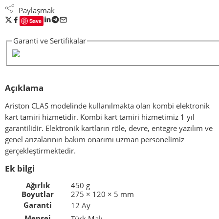
Paylaşmak
Save
Garanti ve Sertifikalar
Açıklama
Ariston CLAS modelinde kullanılmakta olan kombi elektronik
kart tamiri hizmetidir. Kombi kart tamiri hizmetimiz 1 yıl
garantilidir. Elektronik kartların röle, devre, entegre yazılım ve
genel arızalarının bakım onarımı uzman personelimiz
gerçekleştirmektedir.
Ek bilgi
Ağırlık
450 g
Boyutlar
275 × 120 × 5 mm
Garanti
12 Ay
Menşei
Türk Malı