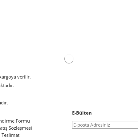
argoya verilir.
aktadır.
dır.
E-Bülten
endirme Formu
atış Sözleşmesi
Teslimat