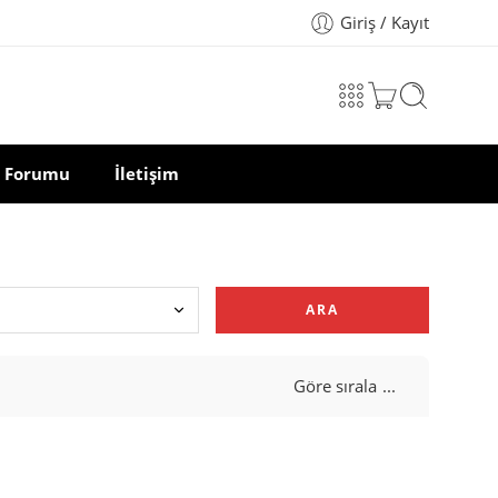
Giriş / Kayıt
 Forumu
İletişim
ARA
Göre sırala
...