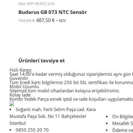
SKU:
KYP-TR-NTC-216
Buderus GB 073 NTC Sensör
487,50
₺
742,50
₺
+ KDV
Ürünleri tavsiye et
Hızlı Kargo
Saat 14:00'e kadar vermiş olduğunuz siparişleriniz aynı gün k
Güvenilir
Tüm kredi kartı bilgileriniz 256 bit SSL sertifikası ile korunm
Mobil Uyumlu
Sitemize tüm mobil cihazlardan kolayca erişebilirsiniz.
Kolay İade
Kombi Yedek Parça esnek iptal ve iade koşulları uygulamakta
Soğanlı mah. Ferit Selim Paşa cad. Kara
Mustafa Paşa Sok. No 11 Bahçelievler
Ön Bilgil
İstanbul
Mesafeli S
0850 255 20 70
Ödeme ve 