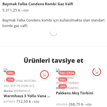
Baymak Falke Condens Kombi Gaz Valfi
5.311,25
₺
+ KDV
Baymak Falke Condens kombi için kullanılmakta olan standart
kombi gaz valfi.
Ürünleri tavsiye et
ÖZEL
ÖZEL ÜRÜN
AKIŞ TÜRBINI
-15%
ÖZEL
3 YOLLU VANA MOTORU
SKU:
1507098801
SKU:
KYP-TR-3YVM-415
-28%
Marka:
PAKKENS
Marka:
WARMHAUS
Pakkens Akış Türbini
Warmhaus 3 Yollu Vana Motoru
712,50
₺
837,50
₺
+ KDV
5
268,75
₺
373,75
₺
+ KDV
üzerinden